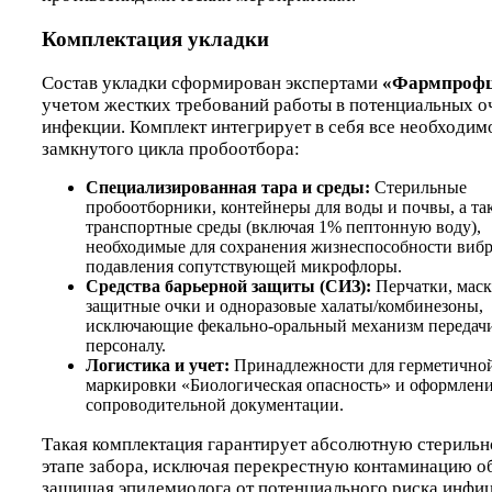
Комплектация укладки
Состав укладки сформирован экспертами
«Фармпрофц
учетом жестких требований работы в потенциальных о
инфекции. Комплект интегрирует в себя все необходим
замкнутого цикла пробоотбора:
Специализированная тара и среды:
Стерильные
пробоотборники, контейнеры для воды и почвы, а та
транспортные среды (включая 1% пептонную воду),
необходимые для сохранения жизнеспособности виб
подавления сопутствующей микрофлоры.
Средства барьерной защиты (СИЗ):
Перчатки, маск
защитные очки и одноразовые халаты/комбинезоны,
исключающие фекально-оральный механизм передач
персоналу.
Логистика и учет:
Принадлежности для герметичной
маркировки «Биологическая опасность» и оформлен
сопроводительной документации.
Такая комплектация гарантирует абсолютную стерильн
этапе забора, исключая перекрестную контаминацию о
защищая эпидемиолога от потенциального риска инфи