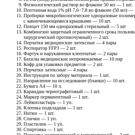
Физиологический раствор во флаконе 50 мл — 1 шт.
Пептонная вода 1% pH 7,6−7,8 во флаконе (50 мл) — 
Пробирки микробиологические одноразовые полиме
с завинчивающимися крышками — 10 шт.
Пинцет 150 мм одноразовый стерильный — 5 шт
Комбинезон защитный ограниченного срока пользова
хирургический противочумный) — 2 шт.
Перчатки медицинские латексные — 4 пары
Респиратор FFP3 — 2 шт.
Фартук и нарукавники клеенчатые — 2 пары
Бахилы медицинские непромокаемые — 10 пар
Кофр для упаковки предметов — 2 шт.
Перчатки латексные — 4 пары
Инструкция по забору материала — 1 шт.
Направление на исследование (бланки) — 10 шт.
Бумага А4 — 10 л.
Карандаш чернографитовый — 1 шт.
Маркер перманентный — 1 шт.
Лейкопластырь — 1 уп.
Клеенка подкладная — 1 шт.
Нитки — 1 шт.
Спички — 1 уп.
Пластилин — 1 уп.
Спиртовка — 1 шт.
Пинцеты анатомический и хирургический — 2 шт.