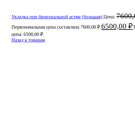
7600
Укладка при бронхиальной астме (большая)
Цена:
6500,00
₽
Первоначальная цена составляла 7600,00 ₽.
цена: 6500,00 ₽.
Назад к товарам