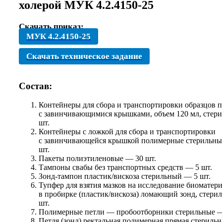
холерой МУК 4.2.4150-25
Скачать приказ:
МУК 4.2.4150-25
Скачать техническое задание
Состав:
Контейнеры для сбора и транспортировки образцов 
с завинчивающимися крышками, объем 120 мл, стер
шт.
Контейнеры с ложкой для сбора и транспортировки
с завинчивающейся крышкой полимерные стерильны
шт.
Пакеты полиэтиленовые — 30 шт.
Тампоны свабы без транспортных средств — 5 шт.
Зонд-тампон пластик/вискоза стерильный — 5 шт.
Тупфер для взятия мазков на исследование биоматер
в пробирке (пластик/вискоза) ломающий зонд, стер
шт.
Полимерные петли — пробоотборники стерильные —
Петля (зонд) ректальная полимерная прямая стерильн