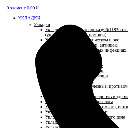
0
элемент
0,00
₽
УКЛАДКИ
Укладки
Укладки и наборы по приказу №1183н от 3
(укладки неотложной помощи)
Укладки при анафилактическом шоке
(противошоковые укладки, антишок)
Укладки при парентеральных инфекциях
(антиспид)
Укладки посиндромные
Укладки травматологические
Укладки эпидемиологические
Укладки паллиативной помощи
Аптечки первой помощи
Укладки противопедикулезные, противоч
NEW
Укладки при остром коронарном синдром
Укладки для кабинета аллерголога
Укладки для кабинета травматолога, орто
Укладки для кабинета терапевта
Укладки для кабинета сестринского дела
Укладки для кабинета педиатра
Укладки для кабинета гепатолога