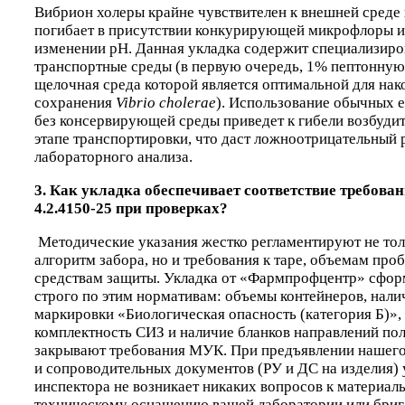
Вибрион холеры крайне чувствителен к внешней среде
погибает в присутствии конкурирующей микрофлоры и
изменении pH. Данная укладка содержит специализир
транспортные среды (в первую очередь, 1% пептонную
щелочная среда которой является оптимальной для нак
сохранения
Vibrio cholerae
). Использование обычных 
без консервирующей среды приведет к гибели возбудит
этапе транспортировки, что даст ложноотрицательный 
лабораторного анализа.
3. Как укладка обеспечивает соответствие требов
4.2.4150-25 при проверках?
Методические указания жестко регламентируют не тол
алгоритм забора, но и требования к таре, объемам проб
средствам защиты. Укладка от «Фармпрофцентр» сфо
строго по этим нормативам: объемы контейнеров, нали
маркировки «Биологическая опасность (категория Б)»,
комплектность СИЗ и наличие бланков направлений по
закрывают требования МУК. При предъявлении нашего
и сопроводительных документов (РУ и ДС на изделия) 
инспектора не возникает никаких вопросов к материал
техническому оснащению вашей лаборатории или бриг