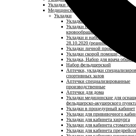
Укладки для кабинета косметолога
Медицинские сумки
Укладки
Укладки при желудочно-кишечн
Укладки при нарушении мозгово
кровообращения
Укладки и наборы по приказу №1
28.10.2020 (реанимационная укла
Укладки личной профилактики
Укладки скорой помощи, врача 
Укладка, Набор для врача общей
Набор фельдшерский
Аптечки, укладки специализиро
спортивных залов
Аптечки специализированные
производственные
Аптечки для дома
Укладки медицинские для оснащ
фельдшерско-акушерского пункт
Укладки в процедурный кабинет
Укладки для прививочного каби
Укладки для кабинета хирурга
Укладки для кабинета стоматоло
Укладки для кабинета предрейсо
Укладки для кабинета гинеколог