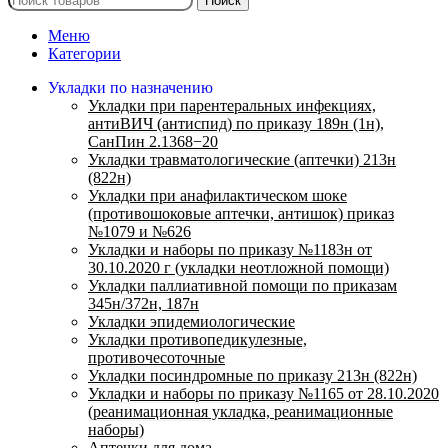
Поиск
Меню
Категории
Укладки по назначению
Укладки при парентеральных инфекциях,
антиВИЧ (антиспид) по приказу 189н (1н),
СанПин 2.1368−20
Укладки травматологические (аптечки) 213н
(822н)
Укладки при анафилактическом шоке
(противошоковые аптечки, антишок) приказ
№1079 и №626
Укладки и наборы по приказу №1183н от
30.10.2020 г (укладки неотложной помощи)
Укладки паллиативной помощи по приказам
345н/372н, 187н
Укладки эпидемиологические
Укладки противопедикулезные,
противочесоточные
Укладки посиндромные по приказу 213н (822н)
Укладки и наборы по приказу №1165 от 28.10.2020
(реанимационная укладка, реанимационные
наборы)
Аптечки для дома