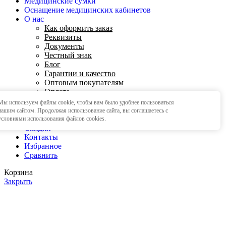
Медицинские сумки
Оснащение медицинских кабинетов
О нас
Как оформить заказ
Реквизиты
Документы
Честный знак
Блог
Гарантии и качество
Оптовым покупателям
Оплата
Регламентирующие документы
Мы используем файлы cookie, чтобы вам было удобнее пользоваться
Часто задаваемые вопросы
OK
нашим сайтом. Продолжая использование сайта, вы соглашаетесь c
Доставка
условиями использования файлов cookies.
Скидки
Контакты
Избранное
Сравнить
Корзина
Закрыть
Мы снизили цены на все укладки и наборы - успей
купить по лучшей цене, предложение ограничено!