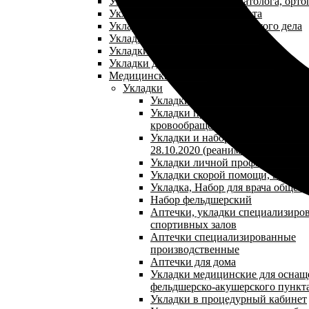
Укладки для кабинета травматолога, орто
Укладки для кабинета терапевта
Укладки для кабинета сестринского дела
Укладки для кабинета педиатра
Укладки для кабинета гепатолога
Укладки для кабинета косметолога
Медицинские сумки
Укладки
Укладки при желудочно-кишечн
Укладки при нарушении мозгово
кровообращения
Укладки и наборы по приказу №1
28.10.2020 (реанимационная укла
Укладки личной профилактики
Укладки скорой помощи, врача 
Укладка, Набор для врача общей
Набор фельдшерский
Аптечки, укладки специализиро
спортивных залов
Аптечки специализированные
производственные
Аптечки для дома
Укладки медицинские для оснащ
фельдшерско-акушерского пункт
Укладки в процедурный кабинет