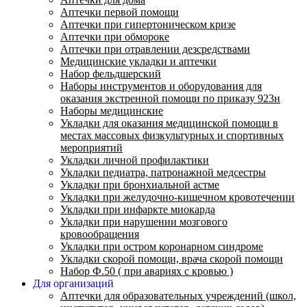
Аптечки первой помощи
Аптечки при гипертоническом кризе
Аптечки при обмороке
Аптечки при отравлении дезсредствами
Медицинские укладки и аптечки
Набор фельдшерский
Наборы инструментов и оборудования для
оказания экстренной помощи по приказу 923н
Наборы медицинские
Укладки для оказания медицинской помощи в
местах массовых физкультурных и спортивных
мероприятий
Укладки личной профилактики
Укладки педиатра, патронажной медсестры
Укладки при бронхиальной астме
Укладки при желудочно-кишечном кровотечении
Укладки при инфаркте миокарда
Укладки при нарушении мозгового
кровообращения
Укладки при остром коронарном синдроме
Укладки скорой помощи, врача скорой помощи
Набор Ф.50 ( при авариях с кровью )
Для организаций
Аптечки для образовательных учреждений (школ,