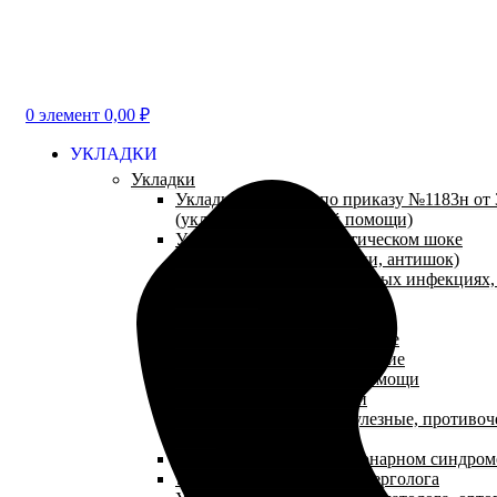
0
элемент
0,00
₽
УКЛАДКИ
Укладки
Укладки и наборы по приказу №1183н от 3
(укладки неотложной помощи)
Укладки при анафилактическом шоке
(противошоковые укладки, антишок)
Укладки при парентеральных инфекциях
(антиспид)
Укладки посиндромные
Укладки травматологические
Укладки эпидемиологические
Укладки паллиативной помощи
Аптечки первой помощи
Укладки противопедикулезные, противоч
NEW
Укладки при остром коронарном синдром
Укладки для кабинета аллерголога