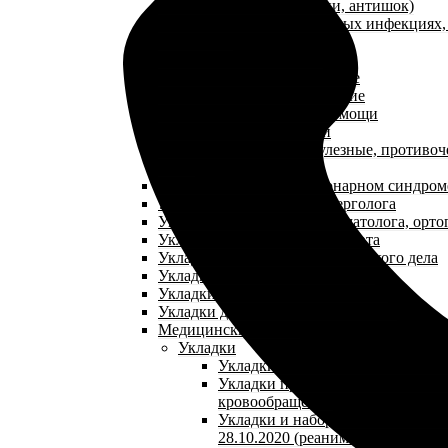
(противошоковые укладки, антишок)
Укладки при парентеральных инфекциях
(антиспид)
Укладки посиндромные
Укладки травматологические
Укладки эпидемиологические
Укладки паллиативной помощи
Аптечки первой помощи
Укладки противопедикулезные, противоч
NEW
Укладки при остром коронарном синдром
Укладки для кабинета аллерголога
Укладки для кабинета травматолога, орто
Укладки для кабинета терапевта
Укладки для кабинета сестринского дела
Укладки для кабинета педиатра
Укладки для кабинета гепатолога
Укладки для кабинета косметолога
Медицинские сумки
Укладки
Укладки при желудочно-кишечн
Укладки при нарушении мозгово
кровообращения
Укладки и наборы по приказу №1
28.10.2020 (реанимационная укла