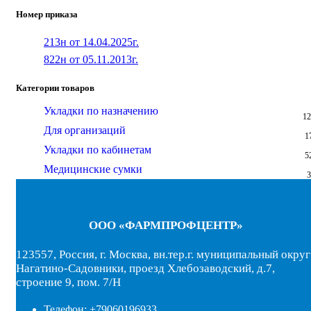
Номер приказа
213н от 14.04.2025г.
822н от 05.11.2013г.
Категории товаров
Укладки по назначению
12
Для организаций
1
Укладки по кабинетам
5
Медицинские сумки
3
ООО «ФАРМПРОФЦЕНТР»
123557, Россия, г. Москва, вн.тер.г. муниципальный округ
Нагатино-Садовники, проезд Хлебозаводский, д.7,
строение 9, пом. 7/Н
Телефон: +79060196933