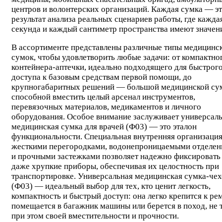
центров и волонтерских организаций. Каждая сумка — э
результат анализа реальных сценариев работы, где кажда
секунда и каждый сантиметр пространства имеют значен
В ассортименте представлены различные типы медицинс
сумок, чтобы удовлетворить любые задачи: от компактно
контейнера-аптечки, идеально подходящего для быстрог
доступа к базовым средствам первой помощи, до
крупногабаритных решений — большой медицинской су
способной вместить целый арсенал инструментов,
перевязочных материалов, медикаментов и личного
оборудования. Особое внимание заслуживает универсал
медицинская сумка для врачей (Ф03) — это эталон
функциональности. Специальная внутренняя организация
жесткими перегородками, водонепроницаемыми отделе
и прочными застежками позволяет надежно фиксировать
даже хрупкие приборы, обеспечивая их целостность при
транспортировке. Универсальная медицинская сумка-чех
(Ф03) — идеальный выбор для тех, кто ценит легкость,
компактность и быстрый доступ: она легко крепится к ре
помещается в багажник машины или берется в поход, не 
при этом своей вместительности и прочности.