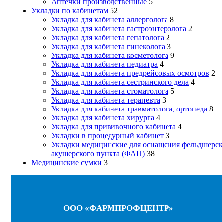
Аптечки производственные
5
Укладки по кабинетам
52
Укладка для кабинета аллерголога
8
Укладка для кабинета гастроэнтеролога
2
Укладка для кабинета гепатолога
2
Укладка для кабинета гинеколога
3
Укладка для кабинета косметолога
9
Укладка для кабинета педиатра
4
Укладка для кабинета предрейсовых осмотров
2
Укладка для кабинета сестринского дела
4
Укладка для кабинета стоматолога
5
Укладка для кабинета терапевта
3
Укладка для кабинета травматолога, ортопеда
8
Укладка для кабинета хирурга
4
Укладка для прививочного кабинета
4
Укладки в процедурный кабинет
3
Укладки медицинские для оснащения фельдшерск
акушерского пункта (ФАП)
38
Медицинские сумки
3
ООО «ФАРМПРОФЦЕНТР»