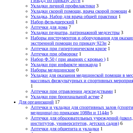
ГИБДД по приказу 207н
1
Укладки личной профилактики
3
Укладки скорой помощи, врача скорой помощи
4
Укладка, Набор для врача общей практики
1
Набор фельдшерский
1
Аптечки для дома
7
Укладки педиатра, патронажной медсестры
3
Наборы инструментов и оборудования для оказан
экстренной помощи по приказу 923н
2
Аптечки при гипертоническом кризе
1
Аптечки при обмороке
1
Набор Ф.50 ( при авариях с кровью )
1
Укладки при инфаркте миокарда
1
Наборы медицинские
0
Укладки для оказания медицинской помощи в мес
массовых физкультурных и спортивных меропри
1
Аптечки при отравлении дезсредствами
1
Укладки при бронхиальной астме
2
Для организаций
17
Аптечки и укладки для спортивных залов (спорт
медицина) по приказам 1088н и 1144н
5
Аптечки для образовательных учреждений (школ,
институтов, университетов, детских садов)
6
Аптечки для общепита и укладки
1