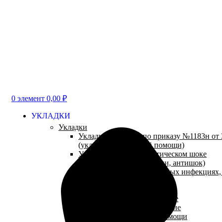
0
элемент
0,00
₽
УКЛАДКИ
Укладки
Укладки и наборы по приказу №1183н от 3
(укладки неотложной помощи)
Укладки при анафилактическом шоке
(противошоковые укладки, антишок)
Укладки при парентеральных инфекциях
(антиспид)
Укладки посиндромные
Укладки травматологические
Укладки эпидемиологические
Укладки паллиативной помощи