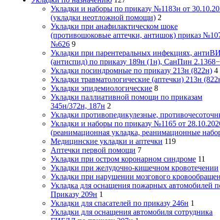
Укладки и наборы по приказу №1183н от 30.10.20
(укладки неотложной помощи)
2
Укладки при анафилактическом шоке
(противошоковые аптечки, антишок) приказ №10
№626
9
Укладки при парентеральных инфекциях, антиВ
(антиспид) по приказу 189н (1н), СанПин 2.1368
Укладки посиндромные по приказу 213н (822н)
4
Укладки травматологические (аптечки) 213н (822
Укладки эпидемиологические
8
Укладки паллиативной помощи по приказам
345н/372н, 187н
2
Укладки противопедикулезные, противочесоточн
Укладки и наборы по приказу №1165 от 28.10.202
(реанимационная укладка, реанимационные набо
Медицинские укладки и аптечки
119
Аптечки первой помощи
7
Укладки при остром коронарном синдроме
11
Укладки при желудочно-кишечном кровотечении
Укладки при нарушении мозгового кровообраще
Укладка для оснащения пожарных автомобилей п
Приказу 209н
1
Укладки для спасателей по приказу 246н
1
Укладки для оснащения автомобиля сотрудника