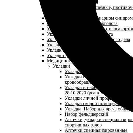
Аптечки первой помощи
Укладки противопедикулезные, противоч
NEW
Укладки при остром коронарном синдром
Укладки для кабинета аллерголога
Укладки для кабинета травматолога, орто
Укладки для кабинета терапевта
Укладки для кабинета сестринского дела
Укладки для кабинета педиатра
Укладки для кабинета гепатолога
Укладки для кабинета косметолога
Медицинские сумки
Укладки
Укладки при желудочно-кишечн
Укладки при нарушении мозгово
кровообращения
Укладки и наборы по приказу №1
28.10.2020 (реанимационная укла
Укладки личной профилактики
Укладки скорой помощи, врача 
Укладка, Набор для врача общей
Набор фельдшерский
Аптечки, укладки специализиро
спортивных залов
Аптечки специализированные