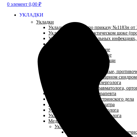
0
элемент
0,00
₽
УКЛАДКИ
Укладки
Укладки и наборы по приказу №1183н от 
Укладки при анафилактическом шоке (пр
Укладки при парентеральных инфекциях,
Укладки посиндромные
Укладки травматологические
Укладки эпидемиологические
Укладки паллиативной помощи
Аптечки первой помощи
Укладки противопедикулезные, противо
Укладки при остром коронарном синдром
Укладки для кабинета аллерголога
Укладки для кабинета травматолога, орто
Укладки для кабинета терапевта
Укладки для кабинета сестринского дела
Укладки для кабинета педиатра
Укладки для кабинета гепатолога
Укладки для кабинета косметолога
Медицинские сумки
Укладки
Укладки при желудочно-кишечн