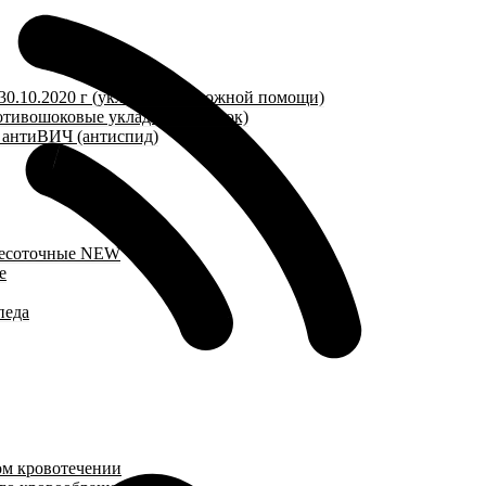
30.10.2020 г (укладки неотложной помощи)
отивошоковые укладки, антишок)
 антиВИЧ (антиспид)
чесоточные
NEW
е
педа
ом кровотечении