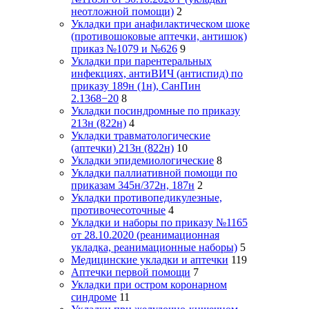
неотложной помощи)
2
Укладки при анафилактическом шоке
(противошоковые аптечки, антишок)
приказ №1079 и №626
9
Укладки при парентеральных
инфекциях, антиВИЧ (антиспид) по
приказу 189н (1н), СанПин
2.1368−20
8
Укладки посиндромные по приказу
213н (822н)
4
Укладки травматологические
(аптечки) 213н (822н)
10
Укладки эпидемиологические
8
Укладки паллиативной помощи по
приказам 345н/372н, 187н
2
Укладки противопедикулезные,
противочесоточные
4
Укладки и наборы по приказу №1165
от 28.10.2020 (реанимационная
укладка, реанимационные наборы)
5
Медицинские укладки и аптечки
119
Аптечки первой помощи
7
Укладки при остром коронарном
синдроме
11