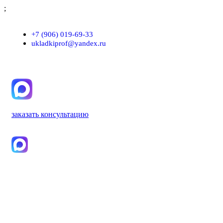
;
г. Москва, проезд Хлебозаводский, д.7, строение 9, пом. 7/Н
+7 (906) 019-69-33
ukladkiprof@yandex.ru
заказать консультацию
+7 (906) 019-69-33