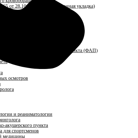
го кровообращения
165 от 28.10.2020 (реанимационная укладка)
скорой помощи
 практики
ванные для спортивных залов
роизводственные
ения фельдшерско-акушерского пункта (ФАП)
нета
га
вых осмотров
а
еролога
ологии и реаниматологии
ринголога
ко-акушерского пункта
а для спортсменов
ой медицины