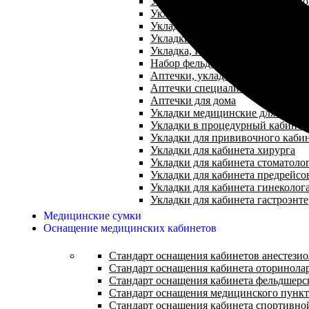
Укладки при нарушении мозгово
Укладки и наборы по приказу №1
Укладки личной профилактики
Укладки скорой помощи, врача 
Укладка, Набор для врача общей
Набор фельдшерский
Аптечки, укладки специализиро
Аптечки специализированные п
Аптечки для дома
Укладки медицинские для оснащ
Укладки в процедурный кабинет
Укладки для прививочного каби
Укладки для кабинета хирурга
Укладки для кабинета стоматоло
Укладки для кабинета предрейсо
Укладки для кабинета гинеколог
Укладки для кабинета гастроэнт
Медицинские сумки
Оснащение медицинских кабинетов
Стандарт оснащения кабинетов анестези
Стандарт оснащения кабинета оторинола
Стандарт оснащения кабинета фельдшерс
Стандарт оснащения медицинского пункт
Стандарт оснащения кабинета спортивн