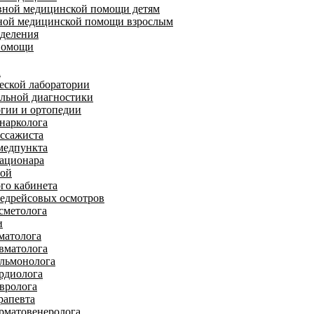
ивной медицинской помощи детям
вной медицинской помощи взрослым
тделения
 помощи
а
еской лаборатории
льной диагностики
огии и ортопедии
нарколога
ассажиста
медпункта
тационара
ной
го кабинета
редрейсовых осмотров
сметолога
и
матолога
вматолога
ульмонолога
рдиолога
вролога
рапевта
рматовенеролога