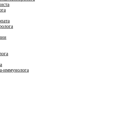
иста
ога
опата
ролога
пии
лога
а
га-иммунолога