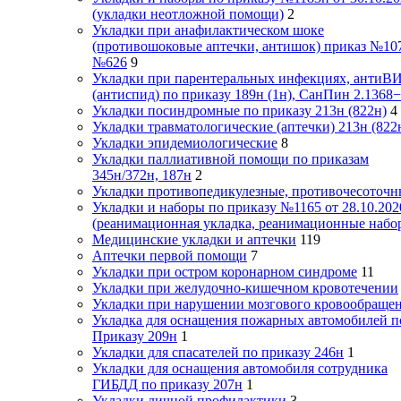
(укладки неотложной помощи)
2
Укладки при анафилактическом шоке
(противошоковые аптечки, антишок) приказ №10
№626
9
Укладки при парентеральных инфекциях, антиВ
(антиспид) по приказу 189н (1н), СанПин 2.1368
Укладки посиндромные по приказу 213н (822н)
4
Укладки травматологические (аптечки) 213н (822
Укладки эпидемиологические
8
Укладки паллиативной помощи по приказам
345н/372н, 187н
2
Укладки противопедикулезные, противочесоточн
Укладки и наборы по приказу №1165 от 28.10.202
(реанимационная укладка, реанимационные набо
Медицинские укладки и аптечки
119
Аптечки первой помощи
7
Укладки при остром коронарном синдроме
11
Укладки при желудочно-кишечном кровотечении
Укладки при нарушении мозгового кровообраще
Укладка для оснащения пожарных автомобилей п
Приказу 209н
1
Укладки для спасателей по приказу 246н
1
Укладки для оснащения автомобиля сотрудника
ГИБДД по приказу 207н
1
Укладки личной профилактики
3