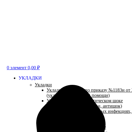
0
элемент
0,00
₽
УКЛАДКИ
Укладки
Укладки и наборы по приказу №1183н от 3
(укладки неотложной помощи)
Укладки при анафилактическом шоке
(противошоковые укладки, антишок)
Укладки при парентеральных инфекциях
(антиспид)
Укладки посиндромные
Укладки травматологические