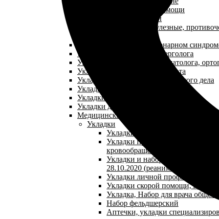
Укладки эпидемиологические
Укладки паллиативной помощи
Аптечки первой помощи
Укладки противопедикулезные, противоч
NEW
Укладки при остром коронарном синдром
Укладки для кабинета аллерголога
Укладки для кабинета травматолога, орто
Укладки для кабинета терапевта
Укладки для кабинета сестринского дела
Укладки для кабинета педиатра
Укладки для кабинета гепатолога
Укладки для кабинета косметолога
Медицинские сумки
Укладки
Укладки при желудочно-кишечн
Укладки при нарушении мозгово
кровообращения
Укладки и наборы по приказу №1
28.10.2020 (реанимационная укла
Укладки личной профилактики
Укладки скорой помощи, врача 
Укладка, Набор для врача общей
Набор фельдшерский
Аптечки, укладки специализиро