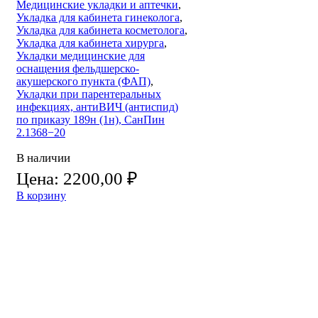
Медицинские укладки и аптечки
,
Укладка для кабинета гинеколога
,
Укладка для кабинета косметолога
,
Укладка для кабинета хирурга
,
Укладки медицинские для
оснащения фельдшерско-
акушерского пункта (ФАП)
,
Укладки при парентеральных
инфекциях, антиВИЧ (антиспид)
по приказу 189н (1н), СанПин
2.1368−20
В наличии
Цена:
2200,00
₽
В корзину