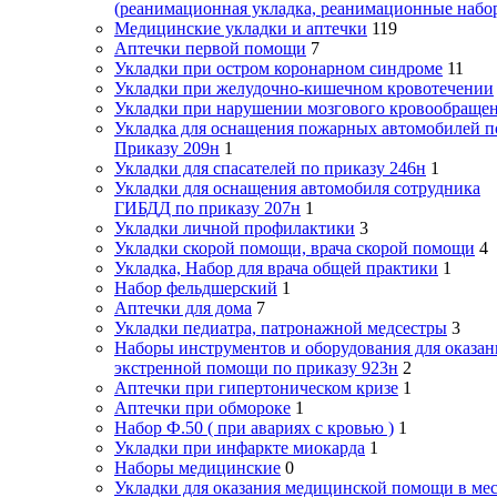
(реанимационная укладка, реанимационные набо
Медицинские укладки и аптечки
119
Аптечки первой помощи
7
Укладки при остром коронарном синдроме
11
Укладки при желудочно-кишечном кровотечении
Укладки при нарушении мозгового кровообраще
Укладка для оснащения пожарных автомобилей п
Приказу 209н
1
Укладки для спасателей по приказу 246н
1
Укладки для оснащения автомобиля сотрудника
ГИБДД по приказу 207н
1
Укладки личной профилактики
3
Укладки скорой помощи, врача скорой помощи
4
Укладка, Набор для врача общей практики
1
Набор фельдшерский
1
Аптечки для дома
7
Укладки педиатра, патронажной медсестры
3
Наборы инструментов и оборудования для оказан
экстренной помощи по приказу 923н
2
Аптечки при гипертоническом кризе
1
Аптечки при обмороке
1
Набор Ф.50 ( при авариях с кровью )
1
Укладки при инфаркте миокарда
1
Наборы медицинские
0
Укладки для оказания медицинской помощи в мес