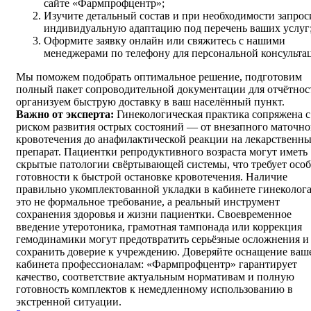
сайте «Фармпрофцентр»;
Изучите детальный состав и при необходимости запрос
индивидуальную адаптацию под перечень ваших услуг
Оформите заявку онлайн или свяжитесь с нашими
менеджерами по телефону для персональной консульта
Мы поможем подобрать оптимальное решение, подготовим
полный пакет сопроводительной документации для отчётнос
организуем быструю доставку в ваш населённый пункт.
Важно от эксперта:
Гинекологическая практика сопряжена с
риском развития острых состояний — от внезапного маточно
кровотечения до анафилактической реакции на лекарственн
препарат. Пациентки репродуктивного возраста могут иметь
скрытые патологии свёртывающей системы, что требует осо
готовности к быстрой остановке кровотечения. Наличие
правильно укомплектованной укладки в кабинете гинеколог
это не формальное требование, а реальный инструмент
сохранения здоровья и жизни пациентки. Своевременное
введение утеротоника, грамотная тампонада или коррекция
гемодинамики могут предотвратить серьёзные осложнения и
сохранить доверие к учреждению. Доверяйте оснащение ваш
кабинета профессионалам: «Фармпрофцентр» гарантирует
качество, соответствие актуальным нормативам и полную
готовность комплектов к немедленному использованию в
экстренной ситуации.