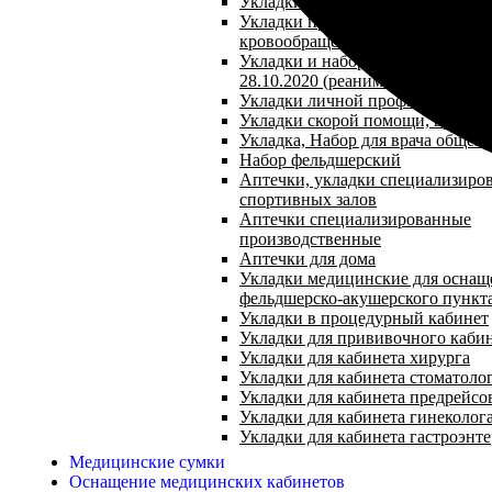
Укладки при желудочно-кишечн
Укладки при нарушении мозгово
кровообращения
Укладки и наборы по приказу №1
28.10.2020 (реанимационная укла
Укладки личной профилактики
Укладки скорой помощи, врача 
Укладка, Набор для врача общей
Набор фельдшерский
Аптечки, укладки специализиро
спортивных залов
Аптечки специализированные
производственные
Аптечки для дома
Укладки медицинские для оснащ
фельдшерско-акушерского пункт
Укладки в процедурный кабинет
Укладки для прививочного каби
Укладки для кабинета хирурга
Укладки для кабинета стоматоло
Укладки для кабинета предрейсо
Укладки для кабинета гинеколог
Укладки для кабинета гастроэнт
Медицинские сумки
Оснащение медицинских кабинетов