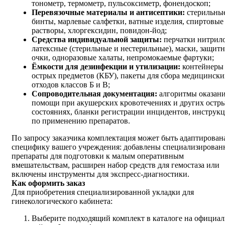
тонометр, термометр, пульсоксиметр, фонендоскоп;
Перевязочные материалы и антисептики:
стерильны
бинты, марлевые салфетки, ватные изделия, спиртовые
растворы, хлоргексидин, повидон-йод;
Средства индивидуальной защиты:
перчатки нитрил
латексные (стерильные и нестерильные), маски, защит
очки, одноразовые халаты, непромокаемые фартуки;
Ёмкости для дезинфекции и утилизации:
контейнеры 
острых предметов (КБУ), пакеты для сбора медицински
отходов классов Б и В;
Сопроводительная документация:
алгоритмы оказан
помощи при акушерских кровотечениях и других остр
состояниях, бланки регистрации инцидентов, инструк
по применению препаратов.
По запросу заказчика комплектация может быть адаптирован
специфику вашего учреждения: добавлены специализирован
препараты для подготовки к малым оперативным
вмешательствам, расширен набор средств для гемостаза или
включены инструменты для экспресс-диагностики.
Как оформить заказ
Для приобретения специализированной укладки для
гинекологического кабинета:
Выберите подходящий комплект в каталоге на официа