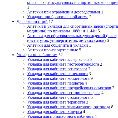
массовых физкультурных и спортивных меропри
1
Аптечки при отравлении дезсредствами
1
Укладки при бронхиальной астме
2
Для организаций
17
Аптечки и укладки для спортивных залов (спорт
медицина) по приказам 1088н и 1144н
5
Аптечки для образовательных учреждений (школ,
институтов, университетов, детских садов)
6
Аптечки для общепита и укладки
1
Аптечки производственные
5
Укладки по кабинетам
52
Укладка для кабинета аллерголога
8
Укладка для кабинета гастроэнтеролога
2
Укладка для кабинета гепатолога
2
Укладка для кабинета гинеколога
3
Укладка для кабинета косметолога
9
Укладка для кабинета педиатра
4
Укладка для кабинета предрейсовых осмотров
2
Укладка для кабинета сестринского дела
4
Укладка для кабинета стоматолога
5
Укладка для кабинета терапевта
3
Укладка для кабинета травматолога, ортопеда
8
Укладка для кабинета хирурга
4
Укладка для прививочного кабинета
4