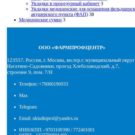
Укладки в процедурный кабинет
3
Укладки медицинские для оснащения фельдшерск
акушерского пункта (ФАП)
38
Медицинские сумки
3
ООО «ФАРМПРОФЦЕНТР»
123557, Россия, г. Москва, вн.тер.г. муниципальный округ
Нагатино-Садовники, проезд Хлебозаводский, д.7,
строение 9, пом. 7/Н
Телефон: +79060196933
Max
Telegram
Email: ukladkiprof@yandex.ru
ИНН/КПП - 9703109390 / 772401001