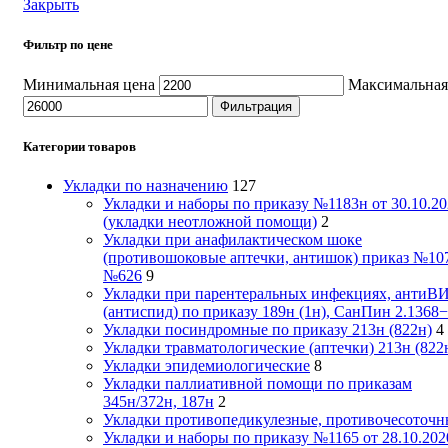
Закрыть
Фильтр по цене
Минимальная цена
Максимальная
Фильтрация
Категории товаров
Укладки по назначению
127
Укладки и наборы по приказу №1183н от 30.10.20
(укладки неотложной помощи)
2
Укладки при анафилактическом шоке
(противошоковые аптечки, антишок) приказ №10
№626
9
Укладки при парентеральных инфекциях, антиВ
(антиспид) по приказу 189н (1н), СанПин 2.1368
Укладки посиндромные по приказу 213н (822н)
4
Укладки травматологические (аптечки) 213н (822
Укладки эпидемиологические
8
Укладки паллиативной помощи по приказам
345н/372н, 187н
2
Укладки противопедикулезные, противочесоточн
Укладки и наборы по приказу №1165 от 28.10.202