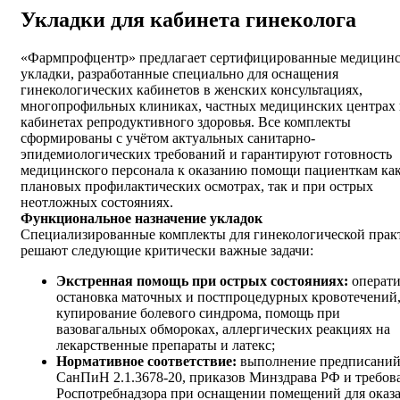
Укладки для кабинета гинеколога
«Фармпрофцентр» предлагает сертифицированные медицин
укладки, разработанные специально для оснащения
гинекологических кабинетов в женских консультациях,
многопрофильных клиниках, частных медицинских центрах
кабинетах репродуктивного здоровья. Все комплекты
сформированы с учётом актуальных санитарно-
эпидемиологических требований и гарантируют готовность
медицинского персонала к оказанию помощи пациенткам ка
плановых профилактических осмотрах, так и при острых
неотложных состояниях.
Функциональное назначение укладок
Специализированные комплекты для гинекологической прак
решают следующие критически важные задачи:
Экстренная помощь при острых состояниях:
операти
остановка маточных и постпроцедурных кровотечений
купирование болевого синдрома, помощь при
вазовагальных обмороках, аллергических реакциях на
лекарственные препараты и латекс;
Нормативное соответствие:
выполнение предписани
СанПиН 2.1.3678-20, приказов Минздрава РФ и требов
Роспотребнадзора при оснащении помещений для оказ