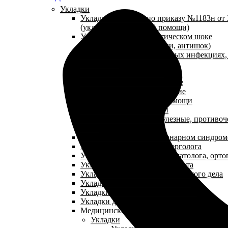
Укладки
Укладки и наборы по приказу №1183н от 3
(укладки неотложной помощи)
Укладки при анафилактическом шоке
(противошоковые укладки, антишок)
Укладки при парентеральных инфекциях
(антиспид)
Укладки посиндромные
Укладки травматологические
Укладки эпидемиологические
Укладки паллиативной помощи
Аптечки первой помощи
Укладки противопедикулезные, противоч
NEW
Укладки при остром коронарном синдром
Укладки для кабинета аллерголога
Укладки для кабинета травматолога, орто
Укладки для кабинета терапевта
Укладки для кабинета сестринского дела
Укладки для кабинета педиатра
Укладки для кабинета гепатолога
Укладки для кабинета косметолога
Медицинские сумки
Укладки