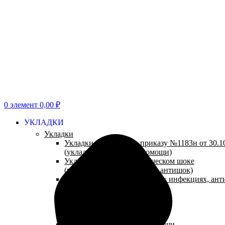
0
элемент
0,00
₽
УКЛАДКИ
Укладки
Укладки и наборы по приказу №1183н от 30.10
(укладки неотложной помощи)
Укладки при анафилактическом шоке
(противошоковые укладки, антишок)
Укладки при парентеральных инфекциях, ан
(антиспид)
Укладки посиндромные
Укладки травматологические
Укладки эпидемиологические
Укладки паллиативной помощи