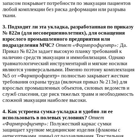
запасом покрывает потребности по эвакуации пациентов
любой комплекции без риска деформации или разрыва
ткани.
3. Подходит ли эта укладка, разработанная по приказу
№ 822н (для несовершеннолетних), для оснащения
взрослого промышленного предприятия или
подразделения МЧС?
Ответ «Фармпрофцентр»:
Да.
Приказ № 822н задает высокую планку требований к
наличию средств эвакуации и иммобилизации. Однако
травматологический инструментарий и мягкие носилки
являются универсальными. Именно поэтому комплектация
№5 от «Фармпрофцентр» полностью закрывает жесткие
требования охраны труда (включая приказ № 213н) для
взрослых промышленных объектов, силовых ведомств и
служб спасения, где риск тяжелых травм и необходимость
сложной эвакуации наиболее высоки.
4. Как устроена сумка-укладка и удобно ли ее
использовать в полевых условиях?
Ответ
«Фармпрофцентр»:
Полужесткий каркас сумки
защищает хрупкие медицинские изделия (флаконы с
антисептиками, шины) от раздавливания. Текстильная