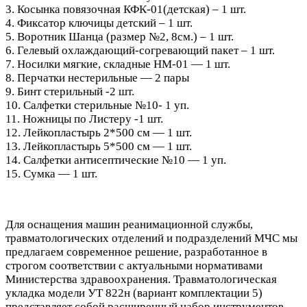
3.⁠ ⁠Косынка повязочная КФК-01(детская) – 1 шт.
4.⁠ ⁠Фиксатор ключицы детский – 1 шт.
5.⁠ ⁠Воротник Шанца (размер №2, 8см.) – 1 шт.
6.⁠ ⁠Гелевый охлаждающий-согревающий пакет – 1 шт.
7.⁠ ⁠Носилки мягкие, складные НМ-01 — 1 шт.
8.⁠ ⁠Перчатки нестерильные — 2 пары
9.⁠ ⁠Бинт стерильный -2 шт.
10.⁠ ⁠Салфетки стерильные №10- 1 уп.
11.⁠ ⁠Ножницы по Листеру -1 шт.
12.⁠ ⁠Лейкопластырь 2*500 см — 1 шт.
13.⁠ ⁠Лейкопластырь 5*500 см — 1 шт.
14.⁠ ⁠Салфетки антисептические №10 — 1 уп.
15.⁠ ⁠Сумка — 1 шт.
Для оснащения машин реанимационной службы,
травматологических отделений и подразделений МЧС мы
предлагаем современное решение, разработанное в
строгом соответствии с актуальными нормативами
Министерства здравоохранения. Травматологическая
укладка модели УТ 822н (вариант комплектации 5)
представляет собой расширенный набор инструментов,