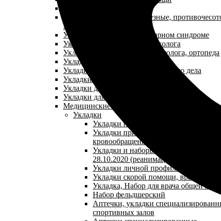
Аптечки первой помощи
Укладки противопедикулезные, противочесо
NEW
Укладки при остром коронарном синдроме
Укладки для кабинета аллерголога
Укладки для кабинета травматолога, ортопеда
Укладки для кабинета терапевта
Укладки для кабинета сестринского дела
Укладки для кабинета педиатра
Укладки для кабинета гепатолога
Укладки для кабинета косметолога
Медицинские сумки
Укладки
Укладки при желудочно-кишечном к
Укладки при нарушении мозгового
кровообращения
Укладки и наборы по приказу №1165 
28.10.2020 (реанимационная укладка)
Укладки личной профилактики
Укладки скорой помощи, врача скор
Укладка, Набор для врача общей пра
Набор фельдшерский
Аптечки, укладки специализированн
спортивных залов