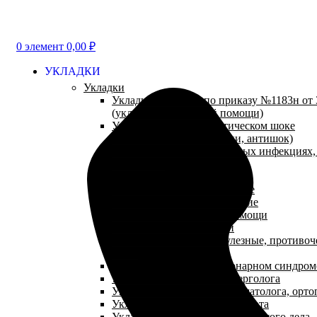
0
элемент
0,00
₽
УКЛАДКИ
Укладки
Укладки и наборы по приказу №1183н от 3
(укладки неотложной помощи)
Укладки при анафилактическом шоке
(противошоковые укладки, антишок)
Укладки при парентеральных инфекциях
(антиспид)
Укладки посиндромные
Укладки травматологические
Укладки эпидемиологические
Укладки паллиативной помощи
Аптечки первой помощи
Укладки противопедикулезные, противоч
NEW
Укладки при остром коронарном синдром
Укладки для кабинета аллерголога
Укладки для кабинета травматолога, орто
Укладки для кабинета терапевта
Укладки для кабинета сестринского дела