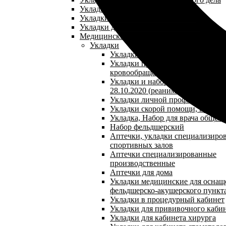
Укладки для кабинета педиатра
Укладки для кабинета гепатолога
Укладки для кабинета косметолога
Медицинские сумки
Укладки
Укладки при желудочно-кишечн
Укладки при нарушении мозгово
кровообращения
Укладки и наборы по приказу №1
28.10.2020 (реанимационная укла
Укладки личной профилактики
Укладки скорой помощи, врача 
Укладка, Набор для врача общей
Набор фельдшерский
Аптечки, укладки специализиро
спортивных залов
Аптечки специализированные
производственные
Аптечки для дома
Укладки медицинские для оснащ
фельдшерско-акушерского пункт
Укладки в процедурный кабинет
Укладки для прививочного каби
Укладки для кабинета хирурга