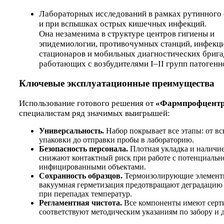
Лабораторных исследований в рамках рутинного
и при вспышках острых кишечных инфекций.
Она незаменима в структуре центров гигиены и
эпидемиологии, противочумных станций, инфекц
стационаров и мобильных диагностических брига
работающих с возбудителями I–II групп патогенн
Ключевые эксплуатационные преимущества
Использование готового решения от
«Фармпрофцент
специалистам ряд значимых выигрышей:
Универсальность.
Набор покрывает все этапы: от в
упаковки до отправки пробы в лабораторию.
Безопасность персонала.
Плотная укладка и наличи
снижают контактный риск при работе с потенциальн
инфицированными объектами.
Сохранность образцов.
Термоизолирующие элемент
вакуумная герметизация предотвращают деградацию
при перепадах температур.
Регламентная чистота.
Все компоненты имеют серт
соответствуют методическим указаниям по забору и д